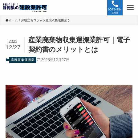
0545−88−
1285
ホーム
お役立ちコラム
産廃収集運搬業
産業廃棄物収集運搬業許可｜電子
2023
12/27
契約書のメリットとは
2023年12月27日
産廃収集運搬業