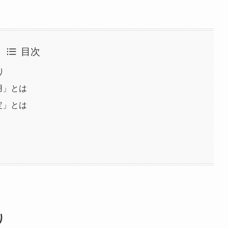
目次
り
用」とは
定」とは
り