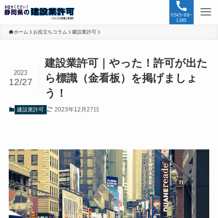
0545−88−
1285
ホーム
お役立ちコラム
建設業許可
建設業許可｜やった！許可が出た
2023
ら標識（金看板）を掲げましょ
12/27
う！
2023年12月27日
建設業許可