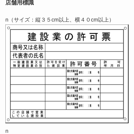
店舗用標識
n（サイズ：縦３５cm以上、横４０cm以上）
n