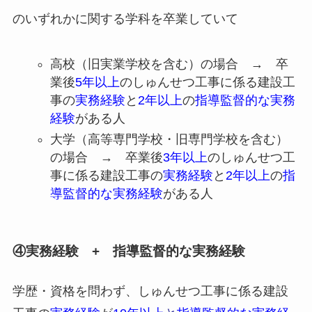
のいずれかに関する学科を卒業していて
高校（旧実業学校を含む）の場合 → 卒
業後
5年以上
のしゅんせつ工事に係る建設工
事の
実務経験
と
2年以上
の
指導監督的な実務
経験
がある人
大学（高等専門学校・旧専門学校を含む）
の場合 → 卒業後
3年以上
のしゅんせつ工
事に係る建設工事の
実務経験
と
2年以上
の
指
導監督的な実務経験
がある人
④実務経験 + 指導監督的な実務経験
学歴・資格を問わず、しゅんせつ工事に係る建設