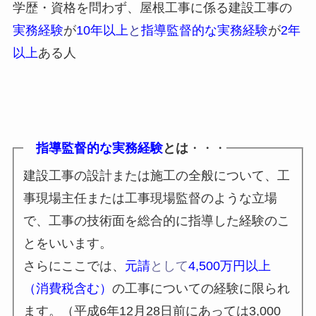
学歴・資格を問わず、屋根工事に係る建設工事の
実務経験
が
10年以上
と
指導監督的な実務経験
が
2年
以上
ある人
指導監督的な実務経験
とは
・・・
建設工事の設計または施工の全般について、工
事現場主任または工事現場監督のような立場
で、工事の技術面を総合的に指導した経験のこ
とをいいます。
さらにここでは、
元請
として
4,500万円以上
（消費税含む）
の工事についての経験に限られ
ます。（平成6年12月28日前にあっては3,000