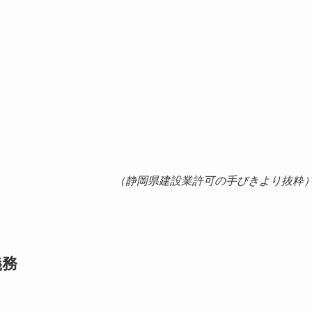
。
（静岡県建設業許可の手びきより抜粋
義務